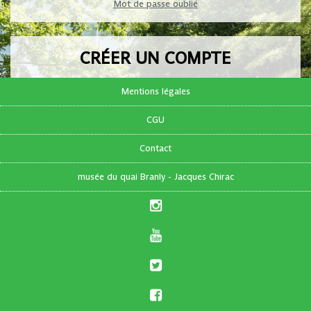
Mot de passe oublié
CRÉER UN COMPTE
Pas encore de compte ?
Mentions légales
CGU
FR
|
EN
Contact
musée du quai Branly - Jacques Chirac
S'inscrire