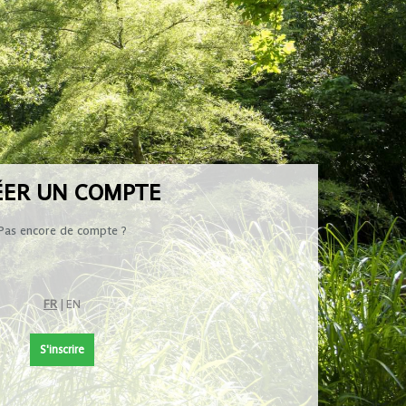
ÉER UN COMPTE
Pas encore de compte ?
FR
|
EN
S'inscrire