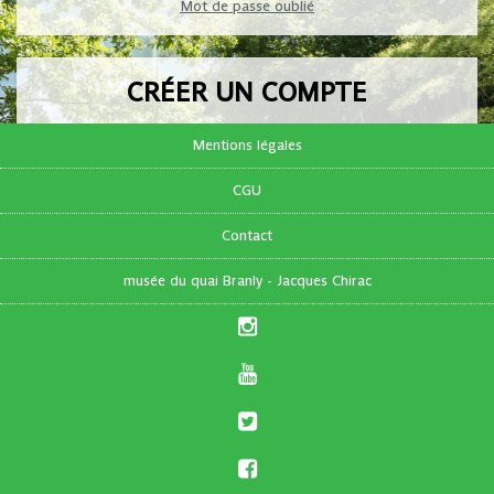
Mot de passe oublié
CRÉER UN COMPTE
Pas encore de compte ?
Mentions légales
CGU
FR
|
EN
Contact
musée du quai Branly - Jacques Chirac
S'inscrire