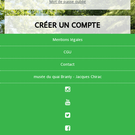
Mot de passe oublié
CRÉER UN COMPTE
Pas encore de compte ?
Mentions légales
CGU
FR
|
EN
Contact
musée du quai Branly - Jacques Chirac
S'inscrire