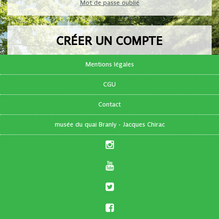
Mot de passe oublié
CRÉER UN COMPTE
Pas encore de compte ?
Mentions légales
CGU
FR
|
EN
Contact
musée du quai Branly - Jacques Chirac
S'inscrire