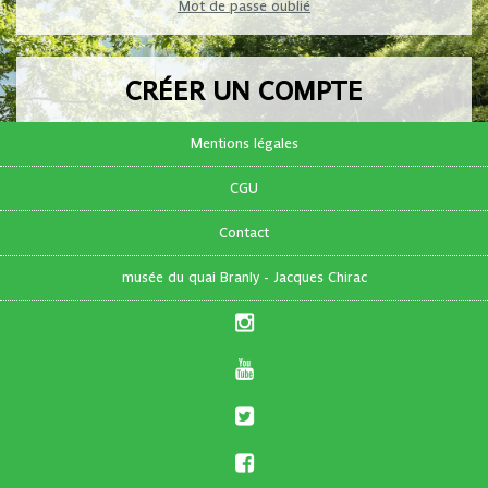
Mot de passe oublié
CRÉER UN COMPTE
Pas encore de compte ?
Mentions légales
CGU
FR
|
EN
Contact
musée du quai Branly - Jacques Chirac
S'inscrire