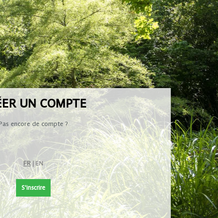
ÉER UN COMPTE
Pas encore de compte ?
FR
|
EN
S'inscrire