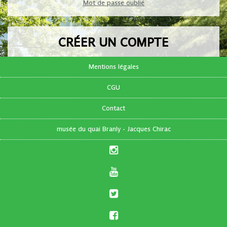
Mot de passe oublié
CRÉER UN COMPTE
Pas encore de compte ?
Mentions légales
CGU
FR
|
EN
Contact
musée du quai Branly - Jacques Chirac
S'inscrire